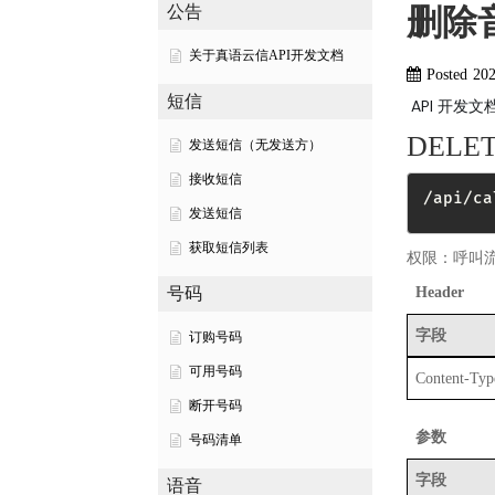
删除
公告
关于真语云信API开发文档
Posted
20
短信
API 开发文
DELE
发送短信（无发送方）
接收短信
/api/ca
发送短信
获取短信列表
权限：呼叫
Header
号码
字段
订购号码
可用号码
Content-Typ
断开号码
参数
号码清单
字段
语音