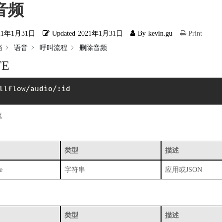
音频
21年1月31日
Updated
2021年1月31日
By
kevin.gu
Print
档
语音
呼叫流程
删除音频
TE
llflow/audio/:id
流
类型
描述
e
字符串
应用或JSON
类型
描述