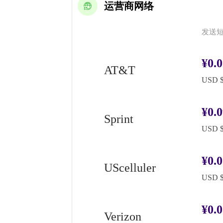
运营商网络
发送
¥0.
AT&T
USD $
¥0.
Sprint
USD $
¥0.
UScelluler
USD $
¥0.
Verizon