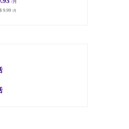
.93
/月
$
9.99
/月
括
括