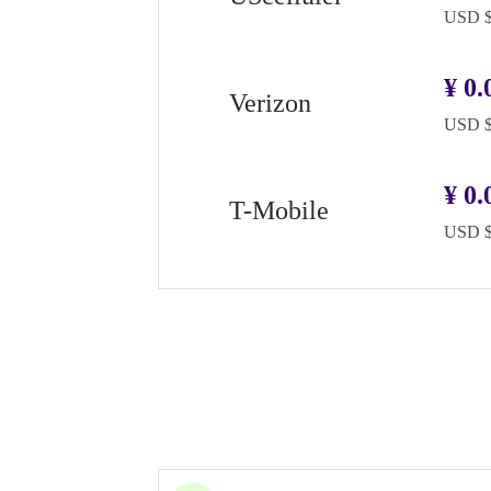
USD $
¥
0.
Verizon
USD $
¥
0.
T-Mobile
USD $